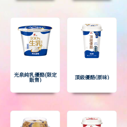
光泉純乳優酪(限定
頂級優酪(原味)
販售)