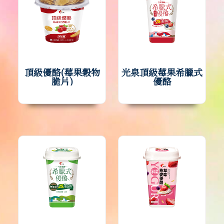
頂級優酪(莓果穀物
光泉頂級莓果希臘式
脆片)
優酪