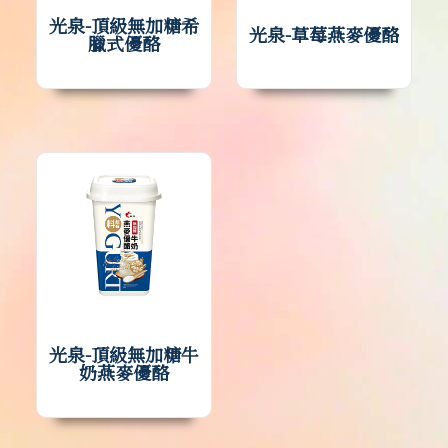
光泉-頂級無加糖希
光泉-草莓燕麥優酪
臘式優酪
光泉-頂級無加糖牛
奶燕麥優酪