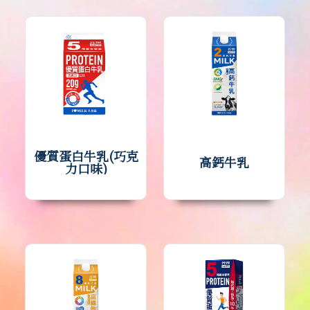
優質蛋白牛乳(巧克
高鈣牛乳
力口味)